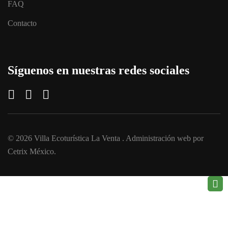
FAQ
Contacto
Síguenos en nuestras redes sociales
© 2026
Villa Ecoturística La Venta
. Administración web por
Cetrix México
.