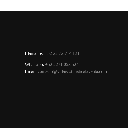
Llamanos.
+52 22 72 714 121
Whatsapp:
+52 2271 053 524
Email.
contacto@villaecoturisticalaventa.com