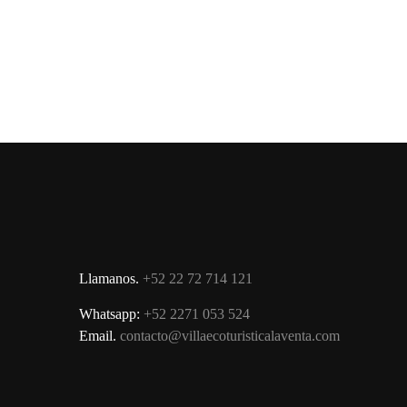
Llamanos.
+52 22 72 714 121
Whatsapp:
+52 2271 053 524
Email.
contacto@villaecoturisticalaventa.com