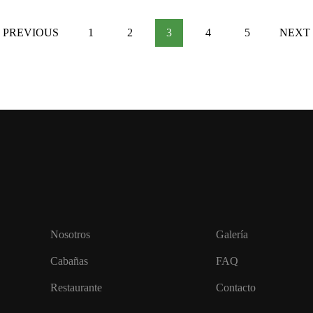
PREVIOUS
1
2
3
4
5
NEXT
Nosotros
Galería
Cabañas
FAQ
Restaurante
Contacto