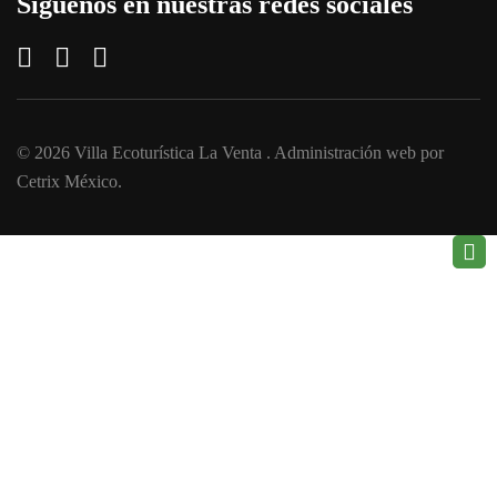
Síguenos en nuestras redes sociales
© 2026
Villa Ecoturística La Venta
. Administración web por
Cetrix México
.