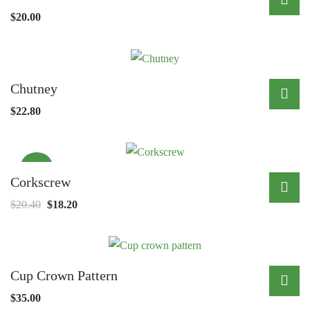
$
20.00
Chutney
$
22.80
¡Oferta!
Corkscrew
El
El
$
20.40
$
18.20
precio
precio
original
actual
era:
es:
Cup Crown Pattern
$20.40.
$18.20.
$
35.00