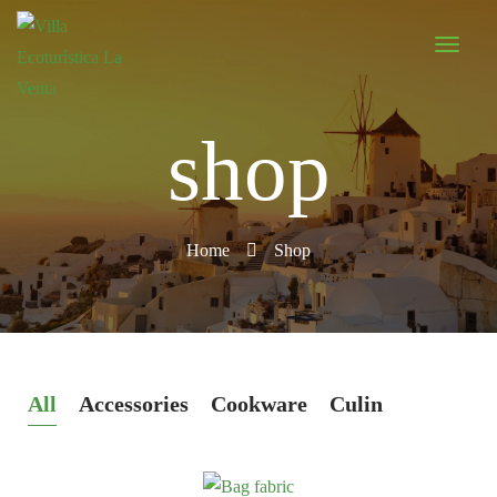
shop
Home
Shop
All
Accessories
Cookware
Culinary
Postc