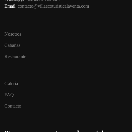
la
Email.
contacto@villaecoturisticalaventa.com
página
de
producto
Nosotros
Cabañas
Restaurante
Galería
FAQ
Contacto